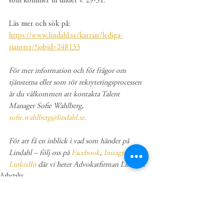
som kommer in under v. 29-31.
Läs mer och sök på: 
https://www.lindahl.se/karriar/lediga-
tjanster/?jobid=248133
För mer information och för frågor om 
tjänsterna eller som rör rekryteringsprocessen 
är du välkommen att kontakta Talent 
Manager Sofie Wahlberg, 
sofie.wahlberg@lindahl.se.
För att få en inblick i vad som händer på 
Lindahl – följ oss på 
Facebook
, 
Instagram 
och 
LinkedIn 
där vi heter Advokatfirman Lindahl.
Arbetsliv
Jobb