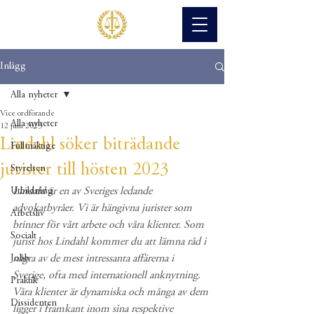
Inlägg
Alla nyheter
Vice ordförande
Alla nyheter
12 juni 2023
Lindahl söker biträdande
Fullmäktige
jurister till hösten 2023
Styrelsen
Lindahl är en av Sveriges ledande 
Utbildning
advokatbyråer. Vi är hängivna jurister som 
Arbetsliv
brinner för vårt arbete och våra klienter. Som 
Socialt
jurist hos Lindahl kommer du att lämna råd i 
några av de mest intressanta affärerna i 
Jobb
Sverige, ofta med internationell anknytning. 
Praktik
Våra klienter är dynamiska och många av dem 
Dissidenten
ligger i framkant inom sina respektive 