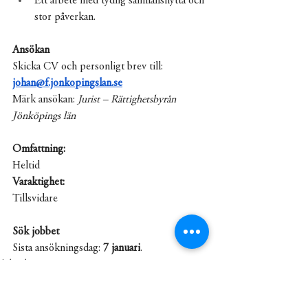
Ett arbete med tydlig samhällsnytta och 
stor påverkan.
Ansökan
Skicka CV och personligt brev till:
johan@f.jonkopingslan.se
Märk ansökan: 
Jurist – Rättighetsbyrån 
Jönköpings län
Omfattning:
Heltid
Varaktighet:
Tillsvidare
Sök jobbet
Sista ansökningsdag:
 7 januari
.
Arbetsliv
Jobb