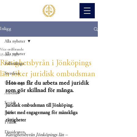
Inlägg
Alla nyheter
Vice ordförande
Alla nyheter
15 dec. 2025
Rättighetsbyrån i Jönköpings
Fullmäktige
län söker juridisk ombudsman
Styrelsen
Hos oss får du arbeta med juridik 
Utbildning
som gör skillnad för många.
Arbetsliv
Socialt
Juridisk ombudsman till Jönköping.
Jurist med engagemang för mänskliga 
Jobb
rättigheter
Praktik
Dissidenten
Rättighetsbyrån Jönköpings län – 