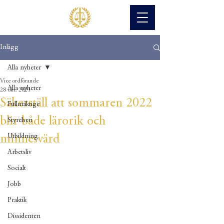
Inlägg
Alla nyheter
Vice ordförande
Alla nyheter
28 okt. 2021
Säkerställ att sommaren 2022
Fullmäktige
blir både lärorik och
Styrelsen
minnesvärd
Utbildning
Arbetsliv
Socialt
Jobb
Praktik
Dissidenten