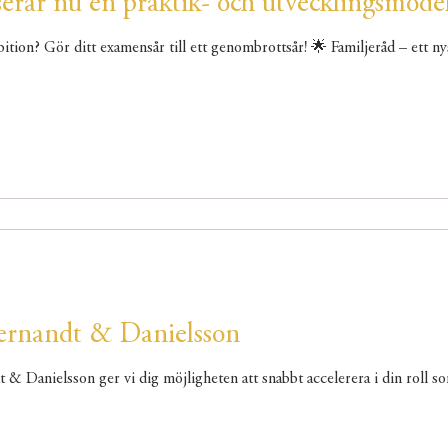
erar nu en praktik- och utvecklingsmodell
🌟 Juridikstudent med a
Gernandt & Danielsson
& Danielsson ger vi dig möjligheten att snabbt accelerera i din roll som