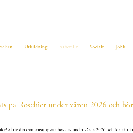
UTSKOTT
JOBB & PRAKTIK
ENGAGERA DIG
yrelsen
Utbildning
Arbetsliv
Socialt
Jobb
ats på Roschier under våren 2026 och bör
hier! Skriv din examensuppsats hos oss under våren 2026 och fortsätt i r