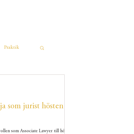
NY STUDENT
JF KLAGA
Praktik
ja som jurist hösten
ollen som Associate Lawyer till hösten...