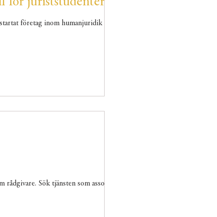
 för juriststudenter
mbition? Gör ditt examensår till ett genombrottsår! 🌟 Familjeråd – ett nystartat företag inom humanjuridik –...
 rådgivare. Sök tjänsten som associate...