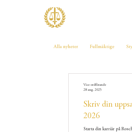
OM JF
UTBILDNING
Alla nyheter
Fullmäktige
St
Dissidenten
Vice ordförande
28 aug. 2025
Skriv din upps
2026
Starta din karriär på Rosc