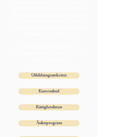
studentrepresentanter från JF i i princip
alla beslutande och beredande organ på
fakulteten. Representanterna arbetar hårt
för att studenternas perspektiv, åsikter och
klagomål ska nå fakulteten och berörda
föreläsare på ett tydligt sätt.
Här kan du läsa mer om vårt
utbildningsbevakande arbete och hur du
som vill kan bidra!
Utbildningsutskottet
Kursombud
Rättighetslistan
Åsiktsprogram