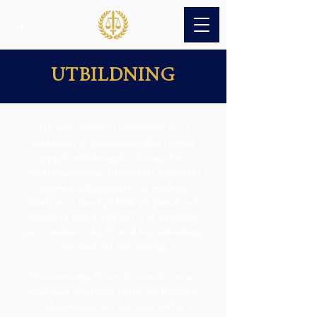
UTBILDNING
Eftersom Juridiska Föreningen är en
studentkår är föreningens allra främsta
uppgift utbildningsbevakning. Att vi
utbildningsbevakar betyder att vi ständigt
granskar utbildningen vid Juridiska
fakulteten i Lund på både på grund- och
avancerad nivå. Detta gör vi så att Lunds
juriststudenter ska få en så bra utbildning
och studietid som möjligt.
Vi är ansvariga för att föra studenternas
talan mot fakulteten i syfte att förbättra
utbildningen och det sitter därför