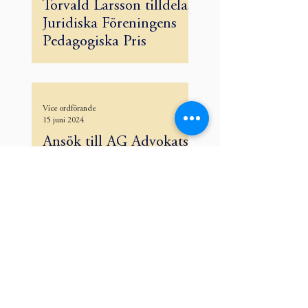
Torvald Larsson tilldelas
Juridiska Föreningens
Pedagogiska Pris
Vice ordförande
15 juni 2024
Ansök till AG Advokats
uppsatsstipendium!
Alla nyheter