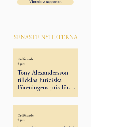
Vinterlovsrapporten
SENASTE NYHETERNA
Ordförande
5 juni
Tony Alexandersson
tilldelas Juridiska
Föreningens pris för
särskilt utmärkande
insatser gentemot
studenterna
Ordförande
5 juni