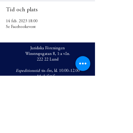
Tid och plats
14 feb. 2023 18:00
Se Facebookevent
Juridiska Föreningen
Winstrupsgatan 8, 1:a vån.
222 22 Lund
Expeditionstid
: tis–fre, kl. 10.00–12.00
Mail
:
jf@jf.se
Ordförande: Matilda Regefalk
Mail
:
ordf@jf.se
Tel
.
0703-555 299