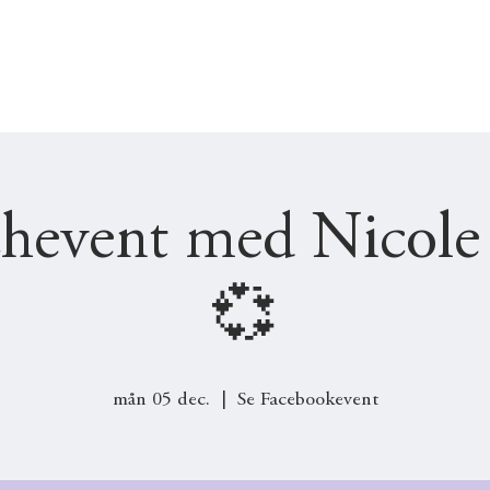
UTSKOTT
JOBB & PRAKTIK
ENGAGERA DIG
event med Nicole 
💞
mån 05 dec.
  |  
Se Facebookevent