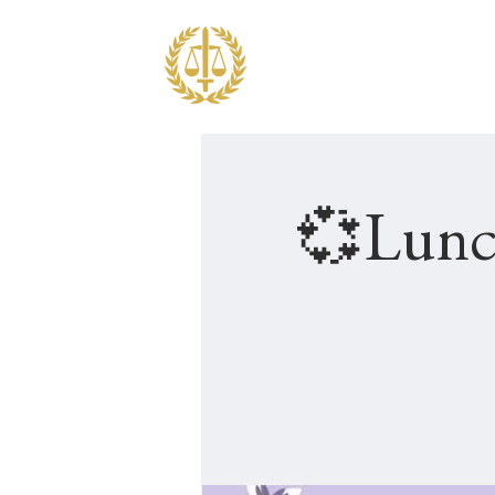
OM JF
UTBILDNING
💞Lunch