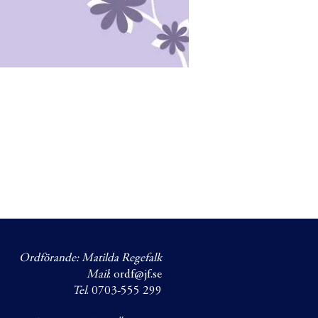
Ordförande: Matilda Regefalk
Mail
:
ordf@jf.se
Tel
. 0703-555 299