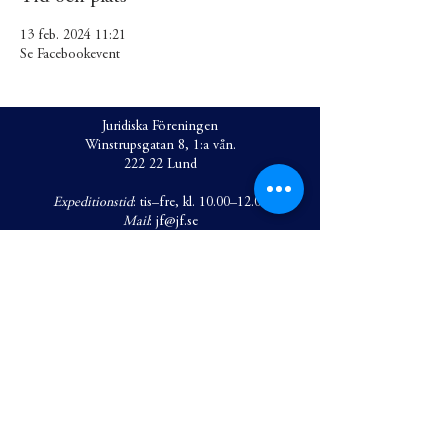
13 feb. 2024 11:21
Se Facebookevent
Juridiska Föreningen
Winstrupsgatan 8, 1:a vån.
222 22 Lund
Expeditionstid
: tis–fre, kl. 10.00–12.00
Mail
:
jf@jf.se
Ordförande: Matilda Regefalk
Mail
:
ordf@jf.se
Tel
.
0703-555 299
Vice ordförande: William Östergren