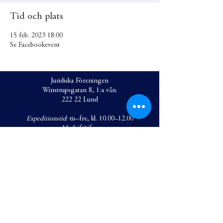
Tid och plats
15 feb. 2023 18:00
Se Facebookevent
Juridiska Föreningen
Winstrupsgatan 8, 1:a vån.
222 22 Lund
Expeditionstid
: tis–fre, kl. 10.00–12.00
Mail
:
jf@jf.se
Ordförande: Matilda Regefalk
Mail
:
ordf@jf.se
Tel
.
0703-555 299