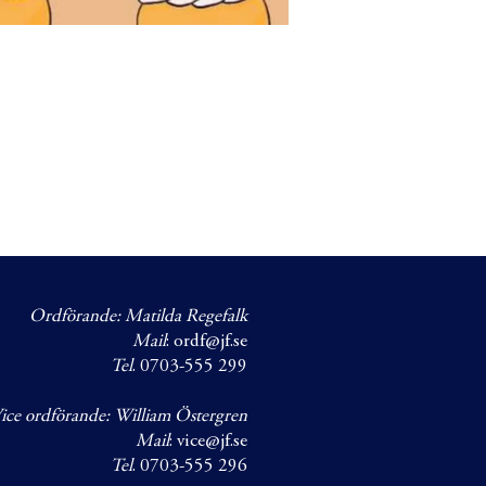
Ordförande: Matilda Regefalk
Mail
:
ordf@jf.se
Tel
. 0703-555 299
ice ordförande: William Östergren
Mail
:
vice@jf.se
Tel
. 0703-555 296