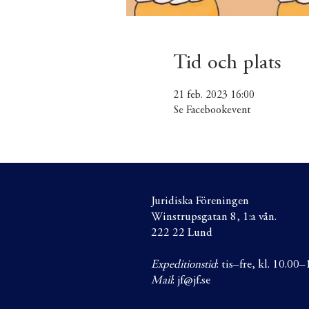
Tid och plats
21 feb. 2023 16:00
Se Facebookevent
Juridiska Föreningen
Winstrupsgatan 8, 1:a vån.
222 22 Lund
Expeditionstid
: tis–fre, kl. 10.00
Mail
:
jf@jf.se