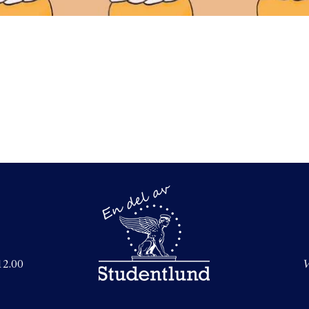
–12.00
V