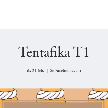
UTSKOTT
JOBB & PRAKTIK
ENGAGERA DIG
Tentafika T1
tis 21 feb.
  |  
Se Facebookevent