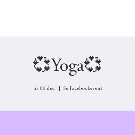
UTSKOTT
JOBB & PRAKTIK
ENGAGERA DIG
💞Yoga💞
tis 06 dec.
  |  
Se Facebookevent