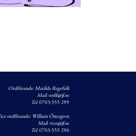
Ordförande: Matilda Regefalk
Mail
:
ordf@jf.se
Tel
. 0703-555 299
ice ordförande: William Östergren
Mail
:
vice@jf.se
Tel
. 0703-555 296