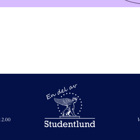
–12.00
V