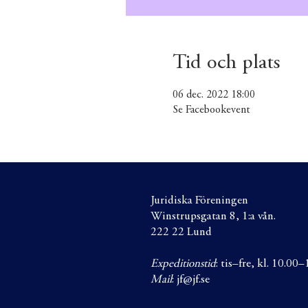
Tid och plats
06 dec. 2022 18:00
Se Facebookevent
Juridiska Föreningen
Winstrupsgatan 8, 1:a vån.
222 22 Lund
Expeditionstid
: tis–fre, kl. 10.00
Mail
:
jf@jf.se