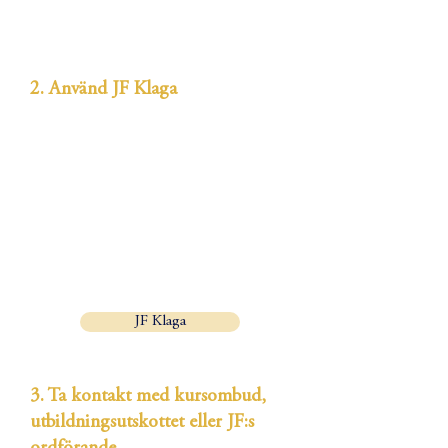
om ni inte fått tid att fylla i värderingen
under föreläsningen.
2. Använd JF Klaga
JF Klaga är ett verktyg med två syften.
Dels ges du som student möjlighet att
smidigt inkomma med klagomål och
synpunkter på utbildningen och själv välja
om du vill vara anonym eller inte. Dels
innebär det också att vi på JF kan samla in
statistik där vi ser vilka de vanligast
förekommande problemen och
synpunkterna är.
JF Klaga
3. Ta kontakt med
kursombud
,
utbildningsutskottet
eller
JF:s