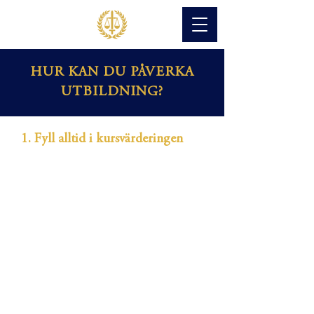
HUR KAN DU PÅVERKA
UTBILDNING?
1. Fyll alltid i kursvärderingen
I slutet av varje kurs ska du alltid ges
möjlighet att fylla i en kursvärdering.
Föreläsaren ska alltid avsätta tid från
föreläsningen för att låta studenterna fylla i
värderingen. Det är således inte okej att låta
studenterna fylla i värderingen i en
kaffepaus eller ta med den hem.
Kursvärderingarna läses både av oss på JF
och av de lärare som håller i kursen. Passa
därför på att skriva vad du verkligen tycker
– det gör skillnad. Säg gärna till oss på JF