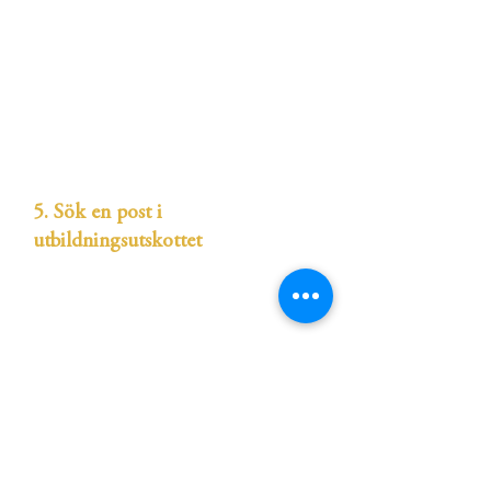
5. Sök en post i
utbildningsutskottet
Utbildningsutskottet har tillsammans med
JF:s ordförande huvudansvaret för föreningens
utbildningsbevakning. Utöver att
tjänstemännen i utskottet arbetar med
konkreta ärenden och utbildningsfrågor har
de också en koordinerande och styrande roll.
Om du är intresserad av att verkligen kunna
göra stor skillnad och sätta din prägel på JF:s
arbete ska du definitivt söka någon av
posterna i UU.