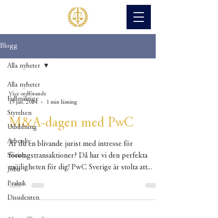
Blogg
Alla nyheter
Alla nyheter
Vice ordförande
Fullmäktige
15 jan. 2024
1 min läsning
Styrelsen
M&A-dagen med PwC
Utbildning
Arbetsliv
Är du en blivande jurist med intresse för
företagstransaktioner? Då har vi den perfekta
Socialt
möjligheten för dig! PwC Sverige är stolta att...
Jobb
Praktik
Dissidenten