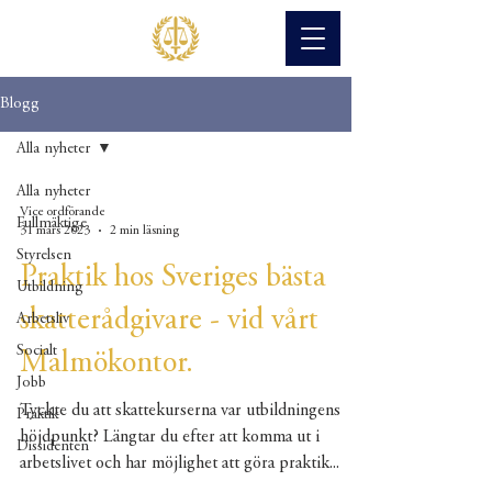
Blogg
Alla nyheter
Alla nyheter
Vice ordförande
Fullmäktige
31 mars 2023
2 min läsning
Styrelsen
Praktik hos Sveriges bästa
Utbildning
skatterådgivare - vid vårt
Arbetsliv
Socialt
Malmökontor.
Jobb
Tyckte du att skattekurserna var utbildningens
Praktik
höjdpunkt? Längtar du efter att komma ut i
Dissidenten
arbetslivet och har möjlighet att göra praktik...