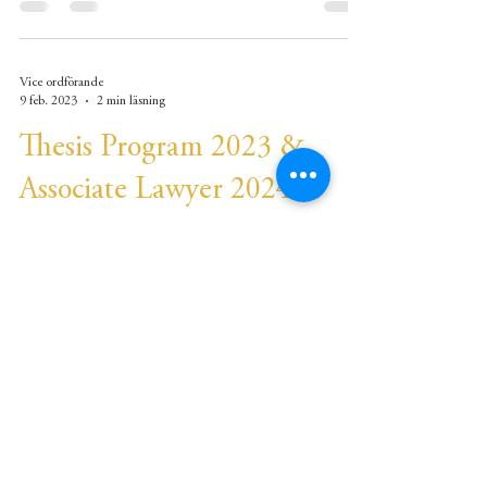
Vice ordförande
9 feb. 2023
2 min läsning
Thesis Program 2023 &
Associate Lawyer 2024
Start your career at Roschier! Write your final
thesis with us during fall 2023 and join us as an
Associate Lawyer in spring 2024. We are...
34
/
42
Juridiska Föreningen