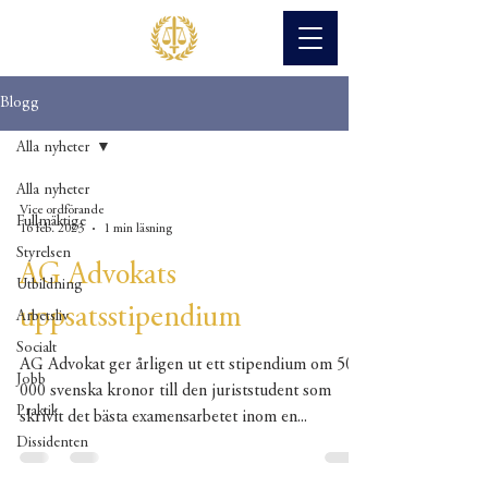
Blogg
Alla nyheter
Alla nyheter
Vice ordförande
Fullmäktige
16 feb. 2023
1 min läsning
Styrelsen
AG Advokats
Utbildning
uppsatsstipendium
Arbetsliv
Socialt
AG Advokat ger årligen ut ett stipendium om 50
Jobb
000 svenska kronor till den juriststudent som
Praktik
skrivit det bästa examensarbetet inom en...
Dissidenten